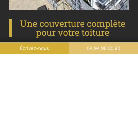
Une couverture complète
pour votre toiture
Écrivez-nous
04 94 98 00 90
Nos couvreurs et charpentiers qualifiés vous
accompagnent de A à Z : choix des matériaux (tuile,
ardoise, bac acier, zinc), pose de charpente, lattage,
couverture, zinguerie, finitions (faîtage, arêtiers, rives,
coyaux). Chaque chantier respecte les
règles de l’art
belges
, avec
garantie décennale
à la clé.
Nous réalisons également des travaux d’
étanchéité de
terrasse
, de
traitement du bois
, d’
isolation thermique
,
de
recherche de fuites
, ainsi que le
remplacement ou
l’installation de fenêtres de toit (Velux)
.