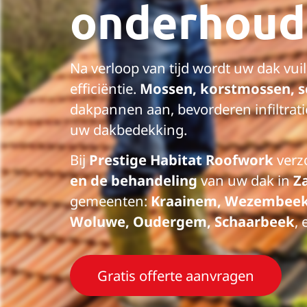
onderhoud
Na verloop van tijd wordt uw dak vuil
efficiëntie.
Mossen, korstmossen, s
dakpannen aan, bevorderen infiltrat
uw dakbedekking.
Bij
Prestige Habitat Roofwork
verz
en de behandeling
van uw dak in
Z
gemeenten:
Kraainem, Wezembeek-
Woluwe, Oudergem, Schaarbeek
, 
Gratis offerte aanvragen