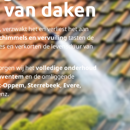
 van daken
, verzwakt het en verliest het aan
chimmels en vervuiling
tasten de
ies en verkorten de levensduur van
orgen wij het
volledige onderhoud
aventem
en de omliggende
Oppem, Sterrebeek, Evere,
enz.