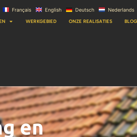
Français
English
Deutsch
Nederlands
EN
WERKGEBIED
ONZE REALISATIES
BLO
ng en