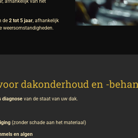
r, afhankelijk van het
m de
2 tot 5 jaar
, afhankelijk
ale weersomstandigheden.
voor dakonderhoud en -behan
s diagnose
van de staat van uw dak.
iging
(zonder schade aan het materiaal)
mmels en algen