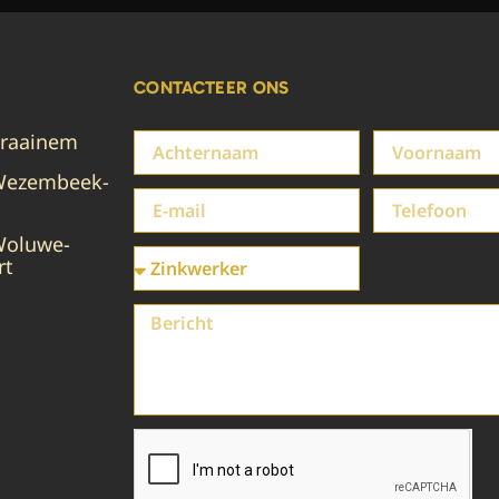
CONTACTEER ONS
Kraainem
Wezembeek-
Woluwe-
rt