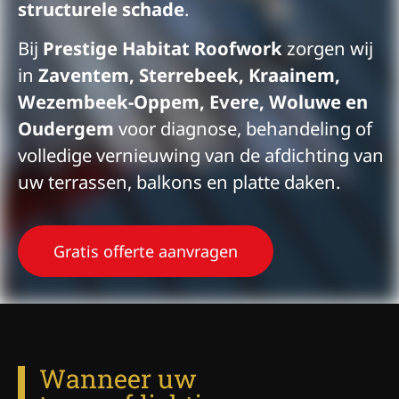
structurele schade
.
Bij
Prestige Habitat Roofwork
zorgen wij
in
Zaventem, Sterrebeek, Kraainem,
Wezembeek-Oppem, Evere, Woluwe en
Oudergem
voor diagnose, behandeling of
volledige vernieuwing van de afdichting van
uw terrassen, balkons en platte daken.
Gratis offerte aanvragen
Wanneer uw