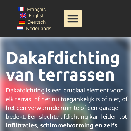
Français
English
Deutsch
Nederlands
Dakafdichting
van terrassen
Dakafdichting is een cruciaal element voor
elk terras, of het nu toegankelijk is of niet, of
het een verwarmde ruimte of een garage
bedekt. Een slechte afdichting kan leiden tot
infiltraties, schimmelvorming en zelfs