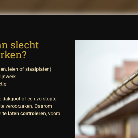
an slecht
rken?
en, leien of staalplaten)
ijnwerk
tie
e dakgoot of een verstopte
 te veroorzaken. Daarom
r te laten controleren
, vooral