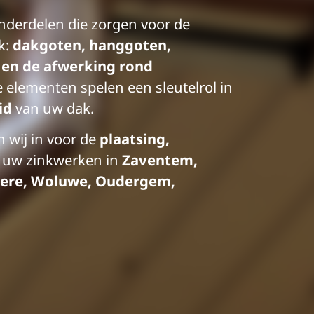
nderdelen die zorgen voor de
k:
dakgoten, hanggoten,
 en de afwerking rond
e elementen spelen een sleutelrol in
id
van uw dak.
 wij in voor de
plaatsing,
 uw zinkwerken in
Zaventem,
ere, Woluwe, Oudergem,