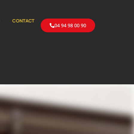
G
CONTACT
04 94 98 00 90