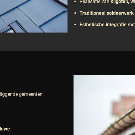
Realisatie van
kilgoten, 
Traditioneel soldeerwerk
Esthetische integratie
met
liggende gemeenten:
oluwe