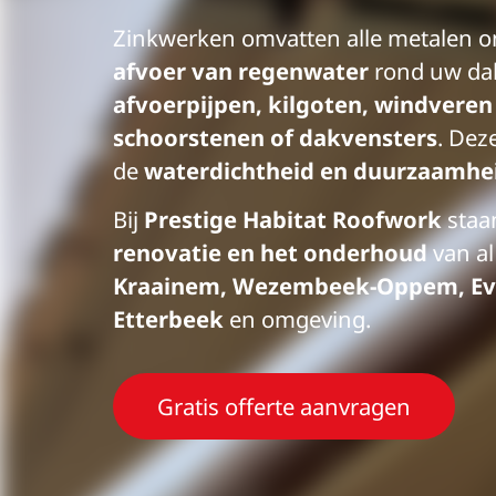
Zinkwerken omvatten alle metalen o
afvoer van regenwater
rond uw da
afvoerpijpen, kilgoten, windveren
schoorstenen of dakvensters
. Dez
de
waterdichtheid en duurzaamhe
Bij
Prestige Habitat Roofwork
staan
renovatie en het onderhoud
van al
Kraainem, Wezembeek-Oppem, Ev
Etterbeek
en omgeving.
Gratis offerte aanvragen