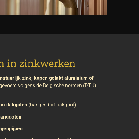
n in zinkwerken
natuurlijk zink, koper, gelakt aluminium of
tgevoerd volgens de Belgische normen (DTU)
van
dakgoten
(hangend of bakgoot)
hanggoten
egenpijpen