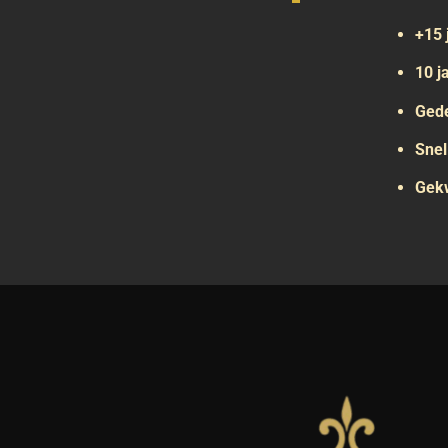
+15 
10 j
Gede
Snel
Gekw